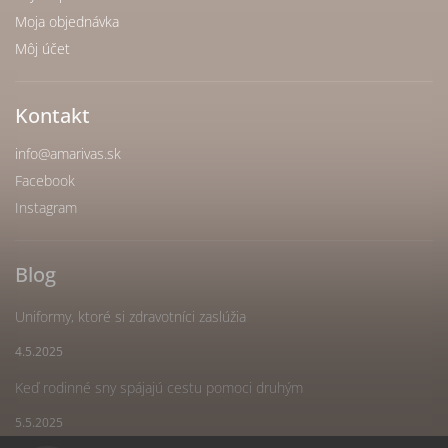
Moja objednávka
Môj účet
Kontakt
info
@
amarivas.sk
Facebook
Instagram
Blog
Uniformy, ktoré si zdravotníci zaslúžia
4.5.2025
Keď rodinné sny spájajú cestu pomoci druhým
5.5.2025