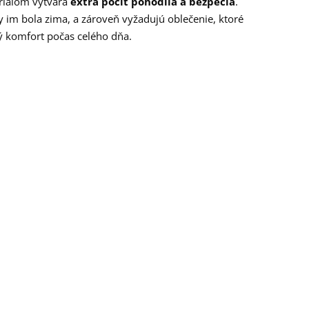
eriálom vytvára
extra pocit pohodlia a bezpečia
.
y im bola zima, a zároveň vyžadujú oblečenie, ktoré
ý komfort počas celého dňa.