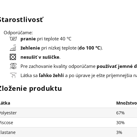
Starostlivosť
Odporúčame:
pranie
pri teplote 40 °C
žehlenie
pri nízkej teplote (
do 100 °C
).
nesušiť v sušičke
.
Pre zachovanie kvality odporúčame
používať jemné d
Látka sa
ľahko žehlí
a po úprave je ešte príjemnejšia n
Zloženie produktu
Látka
Množstvo
Polyester
67%
Viscose
30%
Elastane
3%