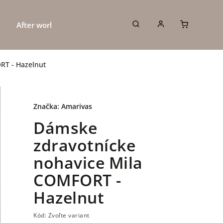
After work
DOPREDAJ
O nás
K
RT - Hazelnut
Značka:
Amarivas
Dámske
zdravotnícke
nohavice Mila
COMFORT -
Hazelnut
Kód:
Zvoľte variant