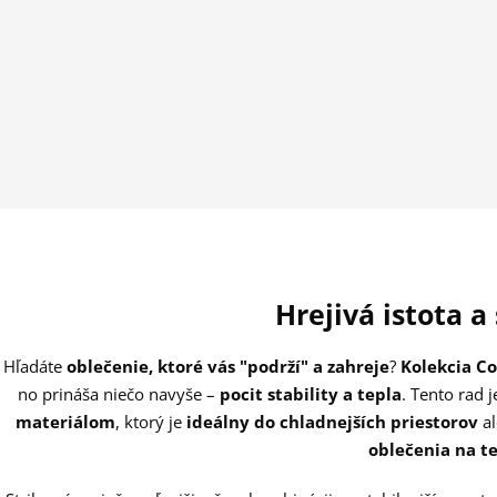
Hrejivá istota a 
Hľadáte
oblečenie, ktoré vás "podrží" a zahreje
?
Kolekcia C
no prináša niečo navyše –
pocit stability a tepla
. Tento rad 
materiálom
, ktorý je
ideálny do chladnejších priestorov
a
oblečenia na te