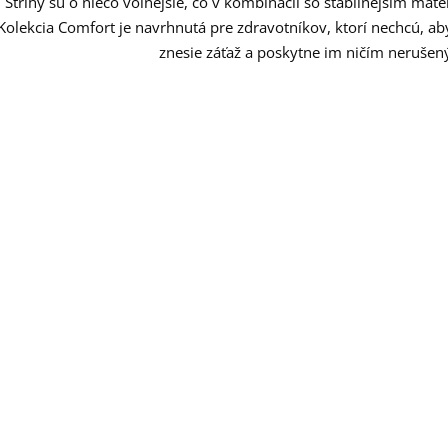
Strihy sú o niečo voľnejšie, čo v kombinácii so stabilnejším mat
Kolekcia Comfort je navrhnutá pre zdravotníkov, ktorí nechcú, ab
znesie záťaž a poskytne im ničím nerušen