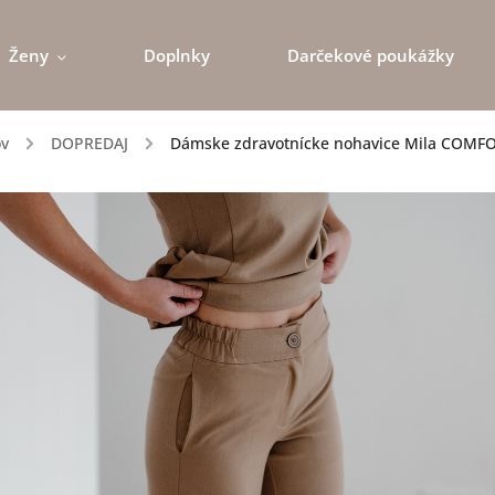
Ženy
Doplnky
Darčekové poukážky
v
/
DOPREDAJ
/
Dámske zdravotnícke nohavice Mila COMFO