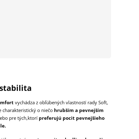
M
35 cm
48 cm
102 cm
L
37 cm
50 cm
103 cm
XL
41 cm
53 cm
106 cm
XXL
43 cm
55 cm
107 cm
stabilita
omfort
vychádza z obľúbených vlastností rady Soft,
je charakteristický o niečo
hrubším a pevnejším
lebo pre tých,
ktorí
preferujú pocit pevnejšieho
le.