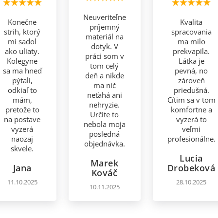
Neuveriteľne
Konečne
Kvalita
príjemný
strih, ktorý
spracovania
materiál na
mi sadol
ma milo
dotyk. V
ako uliaty.
prekvapila.
práci som v
Kolegyne
Látka je
tom celý
sa ma hneď
pevná, no
deň a nikde
pýtali,
zároveň
ma nič
odkiaľ to
priedušná.
neťahá ani
mám,
Cítim sa v tom
nehryzie.
pretože to
komfortne a
Určite to
na postave
vyzerá to
nebola moja
vyzerá
veľmi
posledná
naozaj
profesionálne.
objednávka.
skvele.
Lucia
Marek
Jana
Drobeková
Kováč
11.10.2025
28.10.2025
10.11.2025