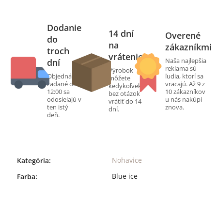
Dodanie
14 dní
Overené
do
na
zákazníkmi
troch
vrátenie
Naša najlepšia
dní
reklama sú
Výrobok
Objednávky
ľudia, ktorí sa
môžete
zadané do
vracajú. Až 9 z
kedykoľvek
12:00 sa
10 zákazníkov
bez otázok
odosielajú v
u nás nakúpi
vrátiť do 14
ten istý
znova.
dní.
deň.
Nohavice
Kategória
:
Blue ice
Farba
: