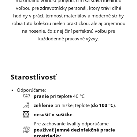
maximálnu voľnosť pohybu, čím sa stáva ideálnou
voľbou pre zdravotnícky personál, ktorý trávi dlhé
hodiny v práci. Jemnosť materiálov a moderné strihy
robia túto kolekciu nielen praktickou, ale aj príjemnou
na nosenie, čo z nej činí perfektnú voľbu pre
každodenné pracovné výzvy.
Starostlivosť
Odporúčame:
pranie
pri teplote 40 °C
žehlenie
pri nízkej teplote (
do 100 °C
).
nesušiť v sušičke
.
Pre zachovanie kvality odporúčame
používať jemné dezinfekčné pracie
prostriedky.