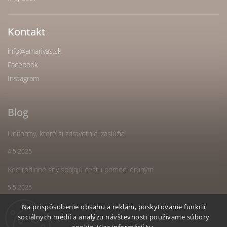
Kontakt
info
@
amarivas.sk
Facebook
Instagram
Blog
Uniformy, ktoré si zdravotníci zaslúžia
4.5.2025
Keď rodinné sny spájajú cestu pomoci druhým
5.5.2025
Náš spoločný sen sa stal realitou
Na prispôsobenie obsahu a reklám, poskytovanie funkcií
sociálnych médií a analýzu návštevnosti používame súbory
5.5.2025