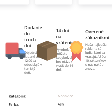
Dodanie
14 dní
Overené
do
na
zákazníkmi
troch
vrátenie
Naša najlepšia
dní
reklama sú
Výrobok
Objednávky
ľudia, ktorí sa
môžete
zadané do
vracajú. Až 9 z
kedykoľvek
12:00 sa
10 zákazníkov
bez otázok
odosielajú v
u nás nakúpi
vrátiť do 14
ten istý
znova.
dní.
deň.
Nohavice
Kategória
:
Ash
Farba
: