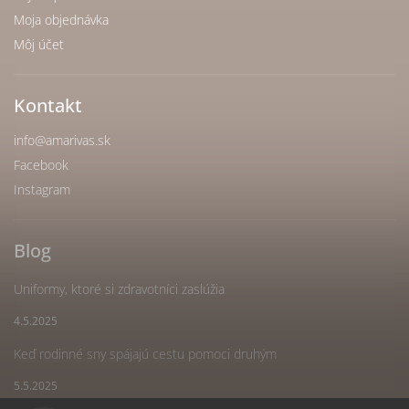
Moja objednávka
Môj účet
Kontakt
info
@
amarivas.sk
Facebook
Instagram
Blog
Uniformy, ktoré si zdravotníci zaslúžia
4.5.2025
Keď rodinné sny spájajú cestu pomoci druhým
5.5.2025