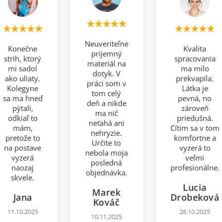
Neuveriteľne
Konečne
Kvalita
príjemný
strih, ktorý
spracovania
materiál na
mi sadol
ma milo
dotyk. V
ako uliaty.
prekvapila.
práci som v
Kolegyne
Látka je
tom celý
sa ma hneď
pevná, no
deň a nikde
pýtali,
zároveň
ma nič
odkiaľ to
priedušná.
neťahá ani
mám,
Cítim sa v tom
nehryzie.
pretože to
komfortne a
Určite to
na postave
vyzerá to
nebola moja
vyzerá
veľmi
posledná
naozaj
profesionálne.
objednávka.
skvele.
Lucia
Marek
Jana
Drobeková
Kováč
11.10.2025
28.10.2025
10.11.2025