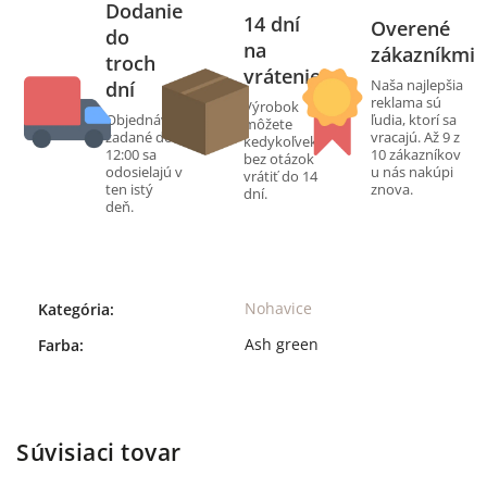
Dodanie
14 dní
Overené
do
na
zákazníkmi
troch
vrátenie
Naša najlepšia
dní
reklama sú
Výrobok
Objednávky
ľudia, ktorí sa
môžete
zadané do
vracajú. Až 9 z
kedykoľvek
12:00 sa
10 zákazníkov
bez otázok
odosielajú v
u nás nakúpi
vrátiť do 14
ten istý
znova.
dní.
deň.
Nohavice
Kategória
:
Ash green
Farba
:
Súvisiaci tovar