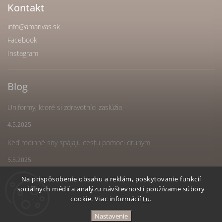
Kontakt
info
@
amarivas.sk
Facebook
Instagram
Blog
Uniformy, ktoré si zdravotníci zaslúžia
4.5.2025
Keď rodinné sny spájajú cestu pomoci druhým
5.5.2025
Náš spoločný sen sa stal realitou
Na prispôsobenie obsahu a reklám, poskytovanie funkcií
sociálnych médií a analýzu návštevnosti používame súbory
5.5.2025
cookie. Viac informácií
tu
.
Nastavenie