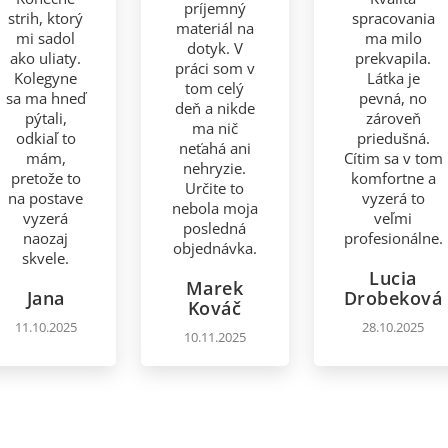
príjemný
strih, ktorý
spracovania
materiál na
mi sadol
ma milo
dotyk. V
ako uliaty.
prekvapila.
práci som v
Kolegyne
Látka je
tom celý
sa ma hneď
pevná, no
deň a nikde
pýtali,
zároveň
ma nič
odkiaľ to
priedušná.
neťahá ani
mám,
Cítim sa v tom
nehryzie.
pretože to
komfortne a
Určite to
na postave
vyzerá to
nebola moja
vyzerá
veľmi
posledná
naozaj
profesionálne.
objednávka.
skvele.
Lucia
Marek
Jana
Drobeková
Kováč
11.10.2025
28.10.2025
10.11.2025