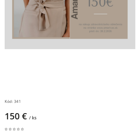
Kód:
341
150 €
/ ks