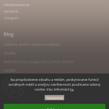
info
@
amarivas.sk
Facebook
Instagram
Blog
Uniformy, ktoré si zdravotníci zaslúžia
4.5.2025
Keď rodinné sny spájajú cestu pomoci druhým
5.5.2025
Náš spoločný sen sa stal realitou
Na prispôsobenie obsahu a reklám, poskytovanie funkcií
sociálnych médií a analýzu návštevnosti používame súbory
5.5.2025
cookie. Viac informácií
tu
.
Nastavenie
Copyright 2026
Amarivas
. Všetky práva vyhradené.
Upraviť nastavenie cookies