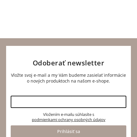
reklama sú
Výrobok
Objednávky
ľudia, ktorí sa
môžete
zadané do
vracajú. Až 9 z
kedykoľvek
12:00 sa
10 zákazníkov
bez otázok
odosielajú v
u nás nakúpi
vrátiť do 14
ten istý
znova.
dní.
deň.
Odoberať newsletter
Vložte svoj e-mail a my Vám budeme zasielať informácie
o nových produktoch na našom e-shope.
Vložením e-mailu súhlasíte s
podmienkami ochrany osobných údajov
Prihlásiť sa