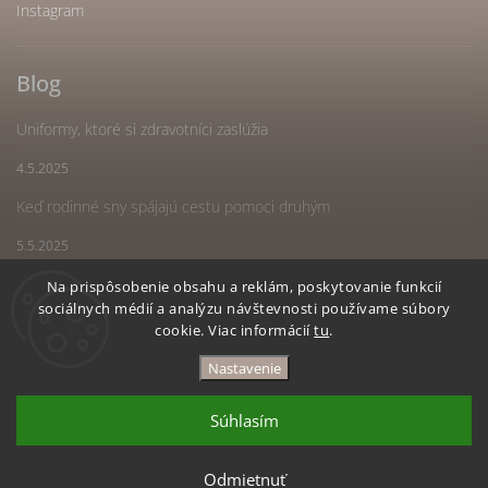
Instagram
Blog
Uniformy, ktoré si zdravotníci zaslúžia
4.5.2025
Keď rodinné sny spájajú cestu pomoci druhým
5.5.2025
Náš spoločný sen sa stal realitou
Na prispôsobenie obsahu a reklám, poskytovanie funkcií
sociálnych médií a analýzu návštevnosti používame súbory
5.5.2025
cookie. Viac informácií
tu
.
Nastavenie
Copyright 2026
Amarivas
. Všetky práva vyhradené.
Upraviť nastavenie cookies
Súhlasím
Vytvořil
Shoptet
| Design
Shoptak.cz
Odmietnuť