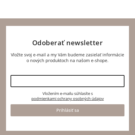
odosielajú v
u nás nakúpi
vrátiť do 14
ten istý
znova.
dní.
deň.
Odoberať newsletter
Vložte svoj e-mail a my Vám budeme zasielať informácie
o nových produktoch na našom e-shope.
Vložením e-mailu súhlasíte s
podmienkami ochrany osobných údajov
Prihlásiť sa