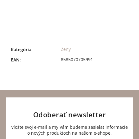
Overené
do
na
zákazníkmi
troch
vrátenie
Naša najlepšia
dní
reklama sú
Výrobok
Objednávky
ľudia, ktorí sa
môžete
zadané do
vracajú. Až 9 z
kedykoľvek
12:00 sa
10 zákazníkov
bez otázok
odosielajú v
u nás nakúpi
vrátiť do 14
ten istý
znova.
dní.
Ženy
Kategória
:
deň.
8585070705991
EAN
:
Odoberať newsletter
Vložte svoj e-mail a my Vám budeme zasielať informácie
o nových produktoch na našom e-shope.