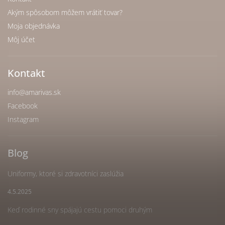
Akým spôsobom môžem vrátiť tovar?
Moja objednávka
Môj účet
Kontakt
info
@
amarivas.sk
Facebook
Instagram
Blog
Uniformy, ktoré si zdravotníci zaslúžia
4.5.2025
Keď rodinné sny spájajú cestu pomoci druhým