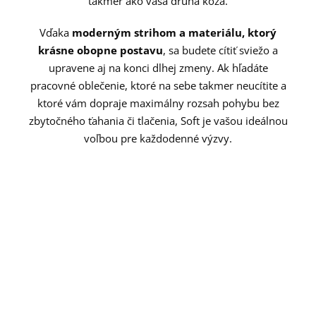
takmer ako vaša druhá koža.
Vďaka
moderným strihom a materiálu, ktorý
krásne obopne postavu
, sa budete cítiť sviežo a
upravene aj na konci dlhej zmeny. Ak hľadáte
pracovné oblečenie, ktoré na sebe takmer neucítite a
ktoré vám dopraje maximálny rozsah pohybu bez
zbytočného ťahania či tlačenia, Soft je vašou ideálnou
voľbou pre každodenné výzvy.