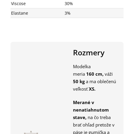
Viscose
30%
Elastane
3%
Rozmery
Modelka
meria
160
cm,
váži
50
kg
a ma oblečenú
veľkosť
X
S
.
Merané v
nenatiahnutom
stave,
na čo treba
brať ohľad pretože v
páse je gumička a