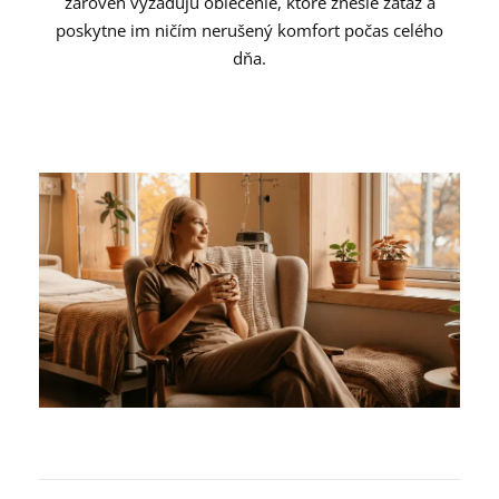
zároveň vyžadujú oblečenie, ktoré znesie záťaž a
poskytne im ničím nerušený komfort počas celého
dňa.