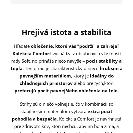
Hrejivá istota a stabilita
Hľadáte
oblečenie, ktoré vás "podrží" a zahreje
?
Kolekcia Comfort
vychádza z obľúbených vlastností
rady Soft, no prináša niečo navyše –
pocit stability a
tepla
. Tento rad je charakteristický o niečo
hrubším a
pevnejším materiálom
, ktorý je
ideálny do
chladnejších priestorov
alebo pre tých,
ktorí
preferujú pocit pevnejšieho oblečenia na tele.
Strihy sú o niečo voľnejšie, čo v kombinácii so
stabilnejším materiálom vytvára
extra pocit
pohodlia a bezpečia
. Kolekcia Comfort je navrhnutá
pre zdravotníkov, ktorí nechcú, aby im bola zima, a