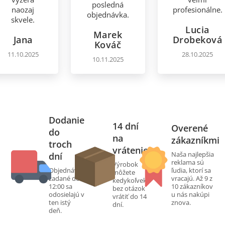
posledná
naozaj
profesionálne.
objednávka.
skvele.
Lucia
Marek
Jana
Drobeková
Kováč
11.10.2025
28.10.2025
10.11.2025
Dodanie
14 dní
Overené
do
na
zákazníkmi
troch
vrátenie
Naša najlepšia
dní
reklama sú
Výrobok
Objednávky
ľudia, ktorí sa
môžete
zadané do
vracajú. Až 9 z
kedykoľvek
12:00 sa
10 zákazníkov
bez otázok
odosielajú v
u nás nakúpi
vrátiť do 14
ten istý
znova.
dní.
deň.