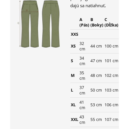
dajú sa natiahnuť
.
A
B
C
(Pás)
(Boky)
(Dĺžka)
XXS
32
XS
44 cm
100 cm
cm
34
S
47 cm
101 cm
cm
35
M
48 cm
102 cm
cm
37
L
50 cm
103 cm
cm
41
XL
53 cm
106 cm
cm
43
XXL
55 cm
107 cm
cm