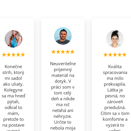
Neuveriteľne
Konečne
Kvalita
príjemný
strih, ktorý
spracovania
materiál na
mi sadol
ma milo
dotyk. V
ako uliaty.
prekvapila.
práci som v
Kolegyne
Látka je
tom celý
sa ma hneď
pevná, no
deň a nikde
pýtali,
zároveň
ma nič
odkiaľ to
priedušná.
neťahá ani
mám,
Cítim sa v tom
nehryzie.
pretože to
komfortne a
Určite to
na postave
vyzerá to
nebola moja
vyzerá
veľmi