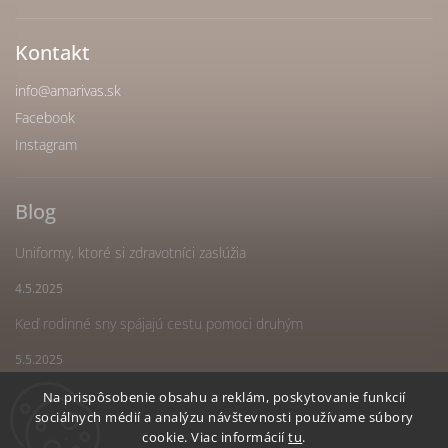
Kontakt
info
@
amarivas.sk
Facebook
Instagram
Blog
Uniformy, ktoré si zdravotníci zaslúžia
4.5.2025
Keď rodinné sny spájajú cestu pomoci druhým
5.5.2025
Náš spoločný sen sa stal realitou
Na prispôsobenie obsahu a reklám, poskytovanie funkcií
sociálnych médií a analýzu návštevnosti používame súbory
5.5.2025
cookie. Viac informácií
tu
.