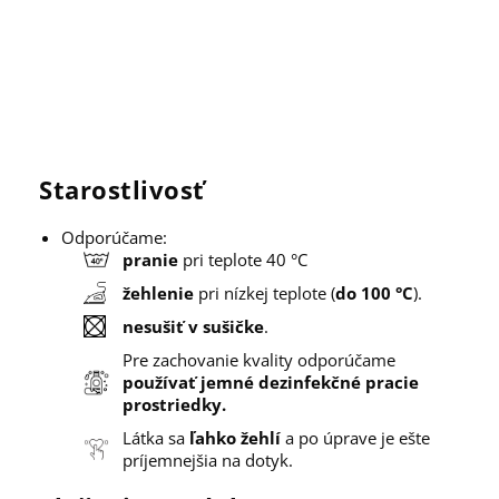
14 dní
Overené
do
na
zákazníkmi
troch
vrátenie
Naša najlepšia
dní
reklama sú
Výrobok
Objednávky
ľudia, ktorí sa
môžete
zadané do
vracajú. Až 9 z
kedykoľvek
12:00 sa
10 zákazníkov
bez otázok
odosielajú v
u nás nakúpi
vrátiť do 14
ten istý
znova.
dní.
Starostlivosť
deň.
Odporúčame:
pranie
pri teplote 40 °C
žehlenie
pri nízkej teplote (
do 100 °C
).
nesušiť v sušičke
.
Pre zachovanie kvality odporúčame
používať jemné dezinfekčné pracie
prostriedky.
Látka sa
ľahko žehlí
a po úprave je ešte
príjemnejšia na dotyk.