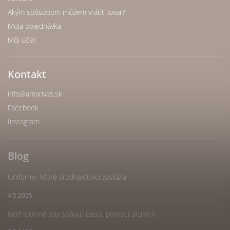
Akým spôsobom môžem vrátiť tovar?
Moja objednávka
Môj účet
Kontakt
info
@
amarivas.sk
Facebook
Instagram
Blog
Uniformy, ktoré si zdravotníci zaslúžia
4.5.2025
Keď rodinné sny spájajú cestu pomoci druhým