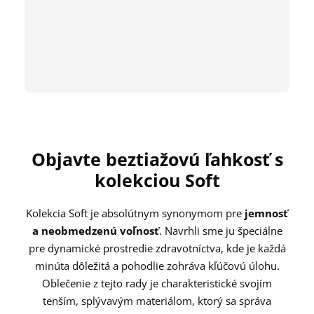
112
XL
102 cm
cm
116
XXL
104 cm
cm
Objavte beztiažovú ľahkosť s
kolekciou Soft
Kolekcia Soft je absolútnym synonymom pre
jemnosť
a neobmedzenú voľnosť
. Navrhli sme ju špeciálne
pre dynamické prostredie zdravotníctva, kde je každá
minúta dôležitá a pohodlie zohráva kľúčovú úlohu.
Oblečenie z tejto rady je charakteristické svojím
tenším, splývavým materiálom, ktorý sa správa