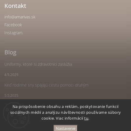
Kontakt
info
@
amarivas.sk
Facebook
Instagram
Blog
Uniformy, ktoré si zdravotníci zaslúžia
4.5.2025
Keď rodinné sny spájajú cestu pomoci druhým
5.5.2025
Náš spoločný sen sa stal realitou
Na prispôsobenie obsahu a reklám, poskytovanie funkcií
sociálnych médií a analýzu návštevnosti používame súbory
5.5.2025
cookie. Viac informácií
tu
.
Nastavenie