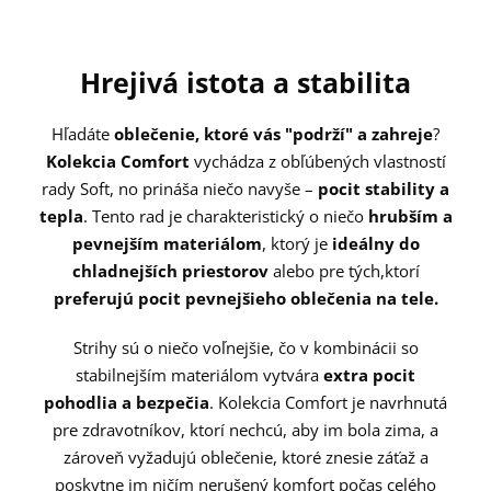
Hrejivá istota a stabilita
Hľadáte
oblečenie, ktoré vás "podrží" a zahreje
?
Kolekcia Comfort
vychádza z obľúbených vlastností
rady Soft, no prináša niečo navyše –
pocit stability a
tepla
. Tento rad je charakteristický o niečo
hrubším a
pevnejším materiálom
, ktorý je
ideálny do
chladnejších priestorov
alebo pre tých,
ktorí
preferujú pocit pevnejšieho oblečenia na tele.
Strihy sú o niečo voľnejšie, čo v kombinácii so
stabilnejším materiálom vytvára
extra pocit
pohodlia a bezpečia
. Kolekcia Comfort je navrhnutá
pre zdravotníkov, ktorí nechcú, aby im bola zima, a
zároveň vyžadujú oblečenie, ktoré znesie záťaž a
poskytne im ničím nerušený komfort počas celého