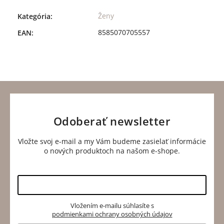
odosielajú v
u nás nakúpi
vrátiť do 14
ten istý
znova.
dní.
Ženy
Kategória
:
deň.
8585070705557
EAN
:
Odoberať newsletter
Vložte svoj e-mail a my Vám budeme zasielať informácie
o nových produktoch na našom e-shope.
Vložením e-mailu súhlasíte s
podmienkami ochrany osobných údajov