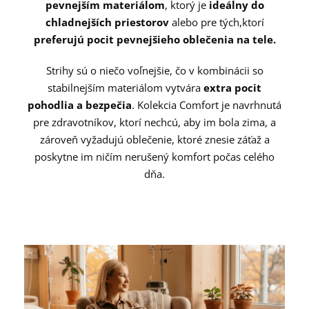
pevnejším materiálom
, ktorý je
ideálny do
chladnejších priestorov
alebo pre tých,
ktorí
preferujú pocit pevnejšieho oblečenia na tele.
Strihy sú o niečo voľnejšie, čo v kombinácii so
stabilnejším materiálom vytvára
extra pocit
pohodlia a bezpečia
. Kolekcia Comfort je navrhnutá
pre zdravotníkov, ktorí nechcú, aby im bola zima, a
zároveň vyžadujú oblečenie, ktoré znesie záťaž a
poskytne im ničím nerušený komfort počas celého
dňa.