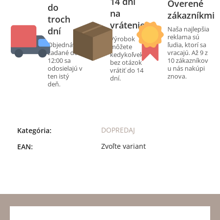
14 dní
Overené
do
na
zákazníkmi
troch
vrátenie
Naša najlepšia
dní
reklama sú
Výrobok
Objednávky
ľudia, ktorí sa
môžete
zadané do
vracajú. Až 9 z
kedykoľvek
12:00 sa
10 zákazníkov
bez otázok
odosielajú v
u nás nakúpi
vrátiť do 14
ten istý
znova.
dní.
deň.
DOPREDAJ
Kategória
:
Zvoľte variant
EAN
: