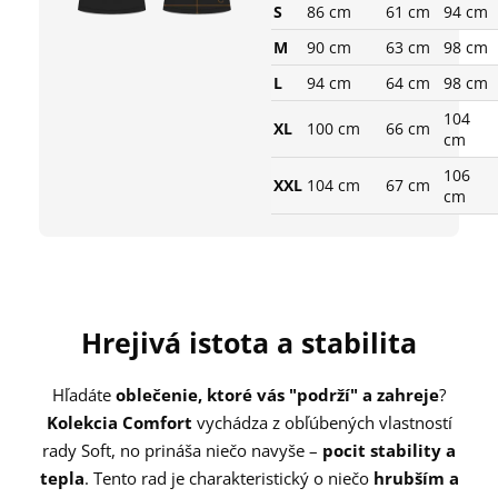
S
86 cm
61 cm
94 cm
M
90 cm
63 cm
98 cm
L
94 cm
64 cm
98 cm
104
XL
100 cm
66 cm
cm
106
XXL
104 cm
67 cm
cm
Hrejivá istota a stabilita
Hľadáte
oblečenie, ktoré vás "podrží" a zahreje
?
Kolekcia Comfort
vychádza z obľúbených vlastností
rady Soft, no prináša niečo navyše –
pocit stability a
tepla
. Tento rad je charakteristický o niečo
hrubším a