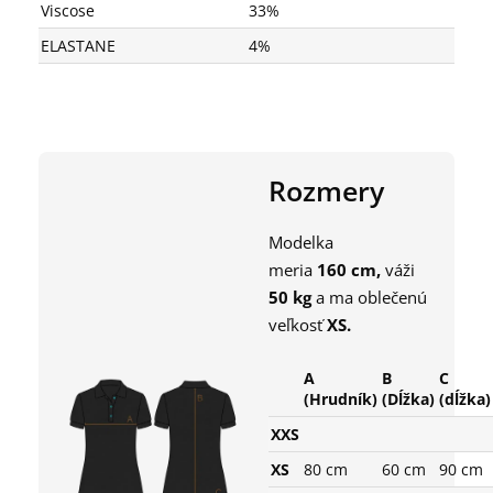
Viscose
33%
ELASTANE
4%
Rozmery
Modelka
meria
160
cm,
váži
50
kg
a ma oblečenú
veľkosť
XS
.
A
B
C
(Hrudník)
(Dĺžka)
(dĺžka)
XXS
XS
80 cm
60 cm
90 cm