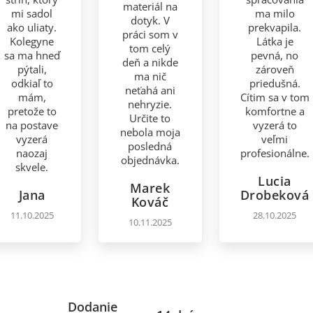
materiál na
mi sadol
ma milo
dotyk. V
ako uliaty.
prekvapila.
práci som v
Kolegyne
Látka je
tom celý
sa ma hneď
pevná, no
deň a nikde
pýtali,
zároveň
ma nič
odkiaľ to
priedušná.
neťahá ani
mám,
Cítim sa v tom
nehryzie.
pretože to
komfortne a
Určite to
na postave
vyzerá to
nebola moja
vyzerá
veľmi
posledná
naozaj
profesionálne.
objednávka.
skvele.
Lucia
Marek
Jana
Drobeková
Kováč
11.10.2025
28.10.2025
10.11.2025
Dodanie