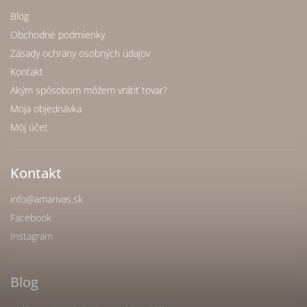
Blog
Obchodné podmienky
Zásady ochrany osobných údajov
Kontakt
Akým spôsobom môžem vrátiť tovar?
Moja objednávka
Môj účet
Kontakt
info
@
amarivas.sk
Facebook
Instagram
Blog