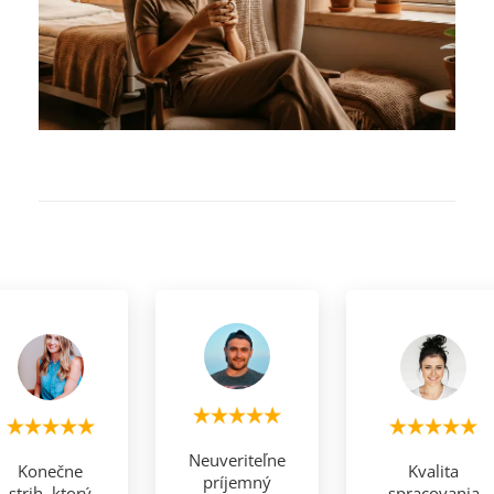
Neuveriteľne
Konečne
Kvalita
príjemný
strih, ktorý
spracovania