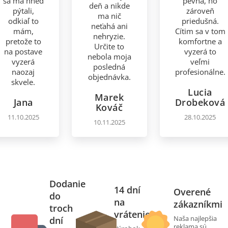
sa ma hneď
pevná, no
deň a nikde
pýtali,
zároveň
ma nič
odkiaľ to
priedušná.
neťahá ani
mám,
Cítim sa v tom
nehryzie.
pretože to
komfortne a
Určite to
na postave
vyzerá to
nebola moja
vyzerá
veľmi
posledná
naozaj
profesionálne.
objednávka.
skvele.
Lucia
Marek
Jana
Drobeková
Kováč
11.10.2025
28.10.2025
10.11.2025
Dodanie
14 dní
Overené
do
na
zákazníkmi
troch
vrátenie
Naša najlepšia
dní
reklama sú