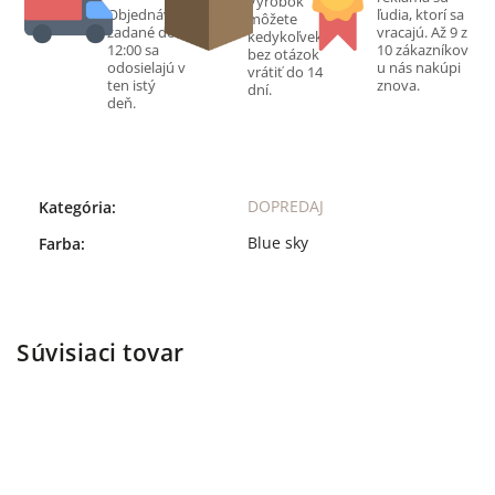
Výrobok
Objednávky
ľudia, ktorí sa
môžete
zadané do
vracajú. Až 9 z
kedykoľvek
12:00 sa
10 zákazníkov
bez otázok
odosielajú v
u nás nakúpi
vrátiť do 14
ten istý
znova.
dní.
deň.
DOPREDAJ
Kategória
:
Blue sky
Farba
:
Súvisiaci tovar