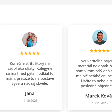
Neuveriteľne príj
Konečne strih, ktorý mi
materiál na dotyk. V
sadol ako uliaty. Kolegyne
som v tom celý deň 
sa ma hneď pýtali, odkiaľ to
ma nič neťahá ani ne
mám, pretože to na postave
Určite to nebola 
vyzerá naozaj skvele.
posledná objedná
Jana
Marek Ková
11.10.2025
10.11.2025