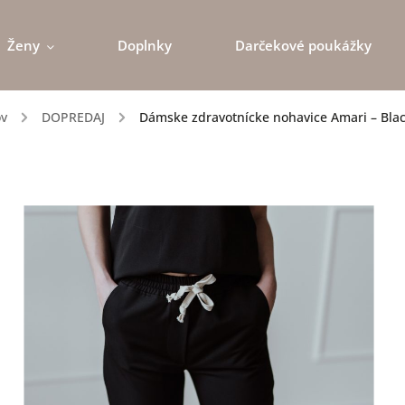
Ženy
Doplnky
Darčekové poukážky
v
/
DOPREDAJ
/
Dámske zdravotnícke nohavice Amari – Bla