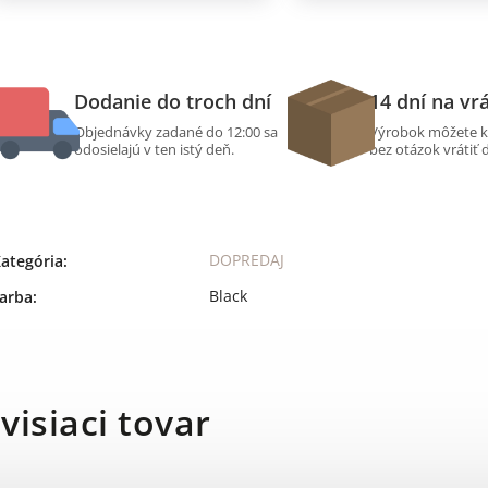
Dodanie do troch dní
14 dní na vr
Objednávky zadané do 12:00 sa
Výrobok môžete k
odosielajú v ten istý deň.
bez otázok vrátiť 
DOPREDAJ
ategória
:
Black
arba
:
visiaci tovar