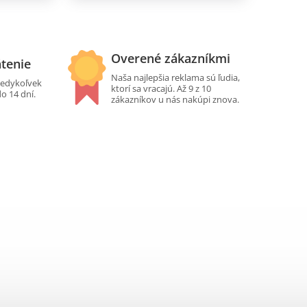
Overené zákazníkmi
átenie
Naša najlepšia reklama sú ľudia,
edykoľvek
ktorí sa vracajú. Až 9 z 10
do 14 dní.
zákazníkov u nás nakúpi znova.