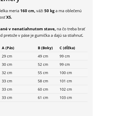
elka meria
160
cm,
váži
50
kg
a ma oblečenú
kosť
XS
.
rané
v
nenatiahnutom
stave,
na čo treba brať
d pretože v páse je gumička a dajú sa stiahnuť
.
A (Pás)
B (Boky)
C (dĺžka)
29 cm
49 cm
99 cm
30 cm
52 cm
99 cm
32 cm
55 cm
100 cm
33 cm
58 cm
101 cm
33 cm
60 cm
102 cm
33 cm
61 cm
103 cm