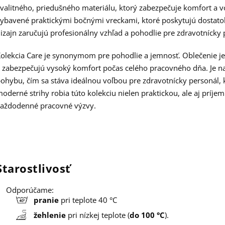
valitného, priedušného materiálu, ktorý zabezpečuje komfort a 
ybavené praktickými bočnými vreckami, ktoré poskytujú dostatok
izajn zaručujú profesionálny vzhľad a pohodlie pre zdravotnícky 
olekcia Care je synonymom pre pohodlie a jemnosť. Oblečenie je
 zabezpečujú vysoký komfort počas celého pracovného dňa. Je n
ohybu, čím sa stáva ideálnou voľbou pre zdravotnícky personál, k
oderné strihy robia túto kolekciu nielen praktickou, ale aj príje
aždodenné pracovné výzvy.
Starostlivosť
Odporúčame:
pranie
pri teplote 40 °C
žehlenie
pri nízkej teplote (
do 100 °C
).