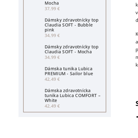
Mocha
k
37,99 €
v
d
Dámsky zdravotnícky top
Claudia SOFT - Bubble
pink
K
34,99 €
a
Dámsky zdravotnícky top
p
Claudia SOFT - Mocha
m
34,99 €
k
Dámska tunika Lubica
PREMIUM - Sailor blue
42,49 €
Dámska zdravotnícka
tunika Lubica COMFORT –
White
42,49 €