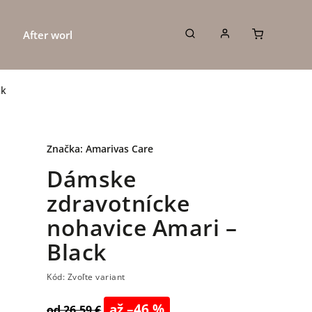
After work
DOPREDAJ
O nás
K
ck
Značka:
Amarivas Care
Dámske
zdravotnícke
nohavice Amari –
Black
Kód:
Zvoľte variant
až –46 %
od 26,59 €