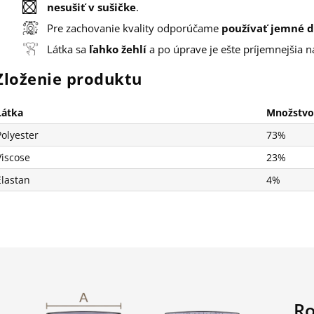
nesušiť v sušičke
.
Pre zachovanie kvality odporúčame
používať jemné d
Látka sa
ľahko žehlí
a po úprave je ešte príjemnejšia n
Zloženie produktu
Látka
Množstvo
Polyester
73%
Viscose
23%
Elastan
4%
R