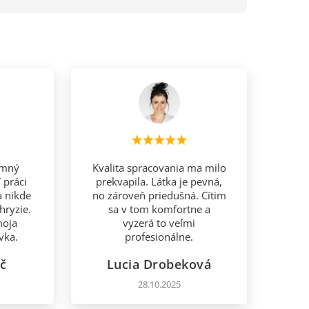
emný
Kvalita spracovania ma milo
 práci
prekvapila. Látka je pevná,
a nikde
no zároveň priedušná. Cítim
hryzie.
sa v tom komfortne a
moja
vyzerá to veľmi
vka.
profesionálne.
č
Lucia Drobeková
28.10.2025