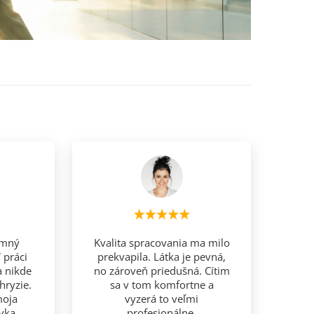
emný
Kvalita spracovania ma milo
 práci
prekvapila. Látka je pevná,
a nikde
no zároveň priedušná. Cítim
hryzie.
sa v tom komfortne a
moja
vyzerá to veľmi
vka.
profesionálne.