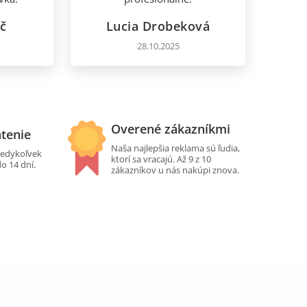
č
Lucia Drobeková
28.10.2025
Overené zákazníkmi
átenie
Naša najlepšia reklama sú ľudia,
edykoľvek
ktorí sa vracajú. Až 9 z 10
do 14 dní.
zákazníkov u nás nakúpi znova.