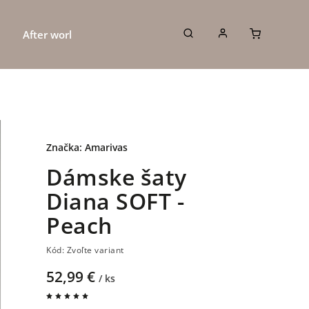
After work
DOPREDAJ
O nás
K
Značka:
Amarivas
Dámske šaty
Diana SOFT -
Peach
Kód:
Zvoľte variant
52,99 €
/ ks