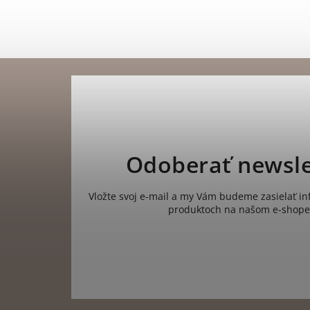
Odoberať newsle
Vložte svoj e-mail a my Vám budeme zasielať i
produktoch na našom e-shope