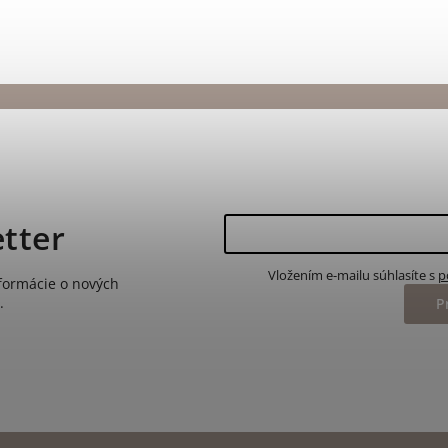
tter
Vložením e-mailu súhlasíte s
p
nformácie o nových
.
P