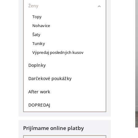
Ženy
Topy
Nohavice
Šaty
Tuniky
Výpredaj posledných kusov
Doplnky
Darčekové poukážky
After work
DOPREDAJ
Prijímame online platby