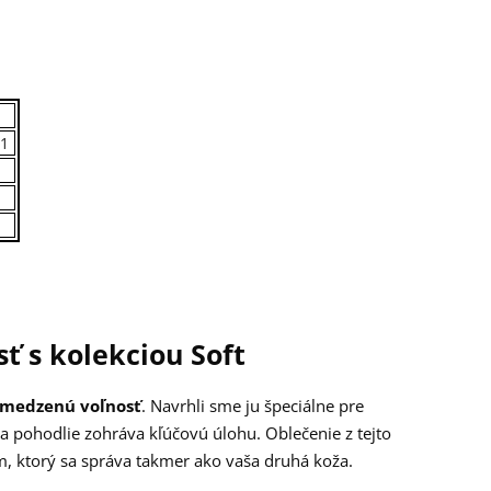
51
ť s kolekciou Soft
bmedzenú voľnosť
. Navrhli sme ju špeciálne pre
a pohodlie zohráva kľúčovú úlohu. Oblečenie z tejto
m, ktorý sa správa takmer ako vaša druhá koža.