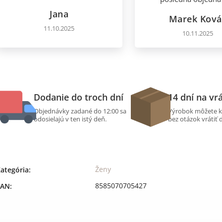
Jana
Marek Ková
11.10.2025
10.11.2025
Dodanie do troch dní
14 dní na vr
Objednávky zadané do 12:00 sa
Výrobok môžete k
odosielajú v ten istý deň.
bez otázok vrátiť 
Ženy
ategória
:
8585070705427
EAN
: