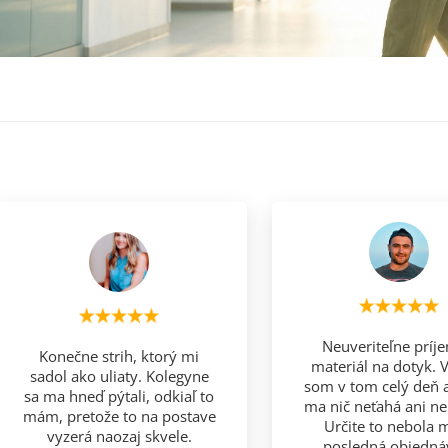
Neuveriteľne príj
Konečne strih, ktorý mi
materiál na dotyk. V
sadol ako uliaty. Kolegyne
som v tom celý deň 
sa ma hneď pýtali, odkiaľ to
ma nič neťahá ani ne
mám, pretože to na postave
Určite to nebola 
vyzerá naozaj skvele.
posledná objedná