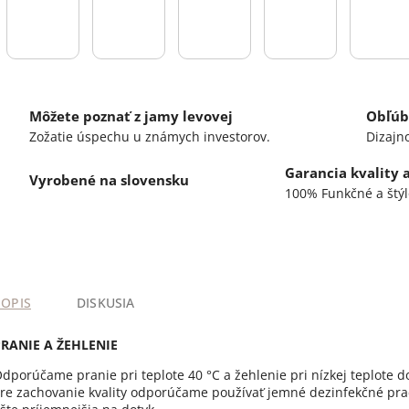
Môžete poznať z jamy levovej
Obľúb
Zožatie úspechu u známych investorov.
Dizajn
Garancia kvality 
Vyrobené na slovensku
100% Funkčné a štýl
POPIS
DISKUSIA
PRANIE A ŽEHLENIE
dporúčame pranie pri teplote 40 °C a žehlenie pri nízkej teplote d
re zachovanie kvality odporúčame používať jemné dezinfekčné praci