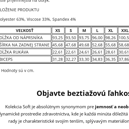
šte príjemnejšia na dotyk.
ZLOŽENIE PRODUKTU
olyester 63%, Viscose 33%, Spandex 4%
VEĽKOSŤ
XS
S
M
L
XL
XXL
DĹŽKA OD NÁPRSNÍKA
93,25
93,50
93,75
96,00
98,26
100,
ŠÍRKA NA ZADNEJ STRANE
45,68
47,68
49,68
52,68
55,68
58,68
DĹŽKA RUKÁVA
22,61
22,61
24,61
26,61
28,61
30,61
BICEPS
31,28
32,27
33,30
34,83
36,35
37,86
 Hodnoty sú v cm.
Objavte beztiažovú ľahkos
Kolekcia Soft je absolútnym synonymom pre
jemnosť a neo
ynamické prostredie zdravotníctva, kde je každá minúta dôležitá 
rady je charakteristické svojím tenším, splývavým materiálo