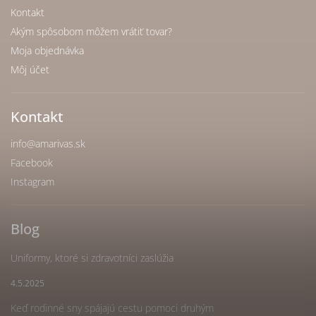
Kontakt
Akým spôsobom môžem vrátiť tovar?
Moja objednávka
Môj účet
Kontakt
info
@
amarivas.sk
Facebook
Instagram
Blog
Uniformy, ktoré si zdravotníci zaslúžia
4.5.2025
Keď rodinné sny spájajú cestu pomoci druhým