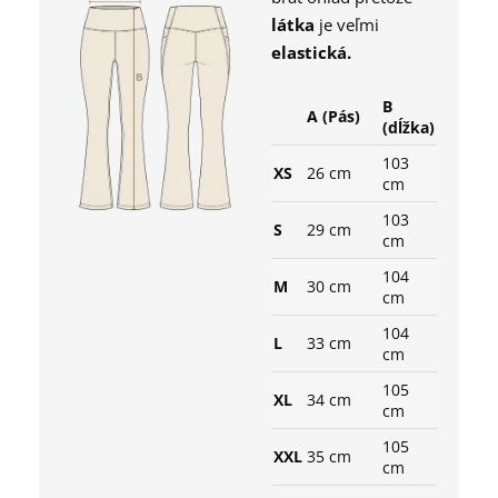
l
átka
je veľmi
elastická.
B
A (Pás)
(dĺžka)
103
XS
26 cm
cm
103
S
29 cm
cm
104
M
30 cm
cm
104
L
33 cm
cm
105
XL
34 cm
cm
105
XXL
35 cm
cm