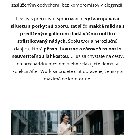
zaslúženým oddychom, bez kompromisov v elegancii.
Legíny s precíznym spracovaním
vytvarujú vašu
siluetu a poskytnú oporu
, zatiaľ čo
mäkká mikina s
predĺženým golierom dodá vášmu outfitu
sofistikovaný nádych.
Spolu tvoria nerozlučnú
dvojicu, ktorá
pôsobí luxusne a zároveň sa nosí s
neuveriteľnou ľahkosťou.
Či už sa chystáte na cesty,
na prechádzku mestom alebo relaxujete doma, v
kolekcii After Work sa budete cítiť upravene, žensky a
maximálne komfortne.