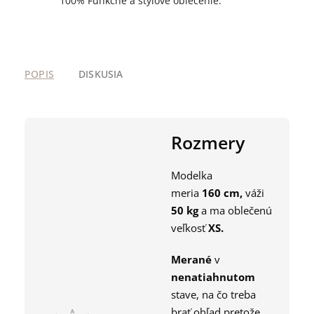
100% Funkčné a štýlové oblečenie.
POPIS
DISKUSIA
Rozmery
Modelka
meria
160
cm,
váži
50
kg
a ma oblečenú
veľkosť
XS
.
Merané
v
nenatiahnutom
stave, na čo treba
brať ohľad pretože