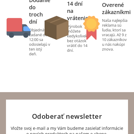
Dodanie
14 dní
Overené
do
na
zákazníkmi
troch
vrátenie
Naša najlepšia
dní
reklama sú
Výrobok
Objednávky
ľudia, ktorí sa
môžete
zadané do
vracajú. Až 9 z
kedykoľvek
12:00 sa
10 zákazníkov
bez otázok
odosielajú v
u nás nakúpi
vrátiť do 14
ten istý
znova.
dní.
deň.
Odoberať newsletter
Vložte svoj e-mail a my Vám budeme zasielať informácie
o nových produktoch na našom e-shope.