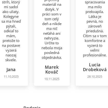
strih, ktorý
spracovania
materiál na
mi sadol
ma milo
dotyk. V
ako uliaty.
prekvapila.
práci som v
Kolegyne
Látka je
tom celý
sa ma hneď
pevná, no
deň a nikde
pýtali,
zároveň
ma nič
odkiaľ to
priedušná.
neťahá ani
mám,
Cítim sa v tom
nehryzie.
pretože to
komfortne a
Určite to
na postave
vyzerá to
nebola moja
vyzerá
veľmi
posledná
naozaj
profesionálne.
objednávka.
skvele.
Lucia
Marek
Jana
Drobeková
Kováč
11.10.2025
28.10.2025
10.11.2025