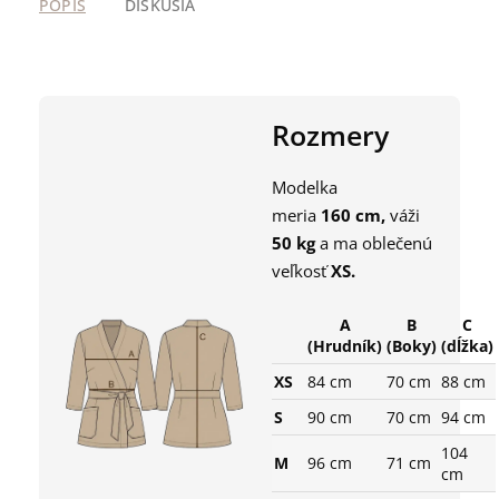
POPIS
DISKUSIA
Rozmery
Modelka
meria
160
cm,
váži
50
kg
a ma oblečenú
veľkosť
XS
.
A
B
C
(Hrudník)
(Boky)
(dĺžka)
XS
84 cm
70 cm
88 cm
S
90 cm
70 cm
94 cm
104
M
96 cm
71 cm
cm