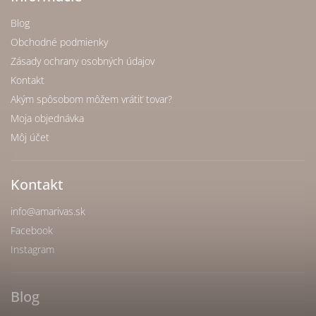
Blog
Obchodné podmienky
Zásady ochrany osobných údajov
Kontakt
Akým spôsobom môžem vrátiť tovar?
Moja objednávka
Môj účet
Kontakt
info
@
amarivas.sk
Facebook
Instagram
Blog