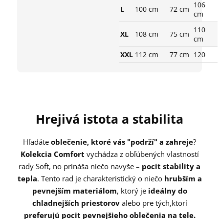
106
L
100 cm
72 cm
cm
110
XL
108 cm
75 cm
cm
XXL
112 cm
77 cm
120
Hrejivá istota a stabilita
Hľadáte
oblečenie, ktoré vás "podrží" a zahreje
?
Kolekcia Comfort
vychádza z obľúbených vlastností
rady Soft, no prináša niečo navyše –
pocit stability a
tepla
. Tento rad je charakteristický o niečo
hrubším a
pevnejším materiálom
, ktorý je
ideálny do
chladnejších priestorov
alebo pre tých,
ktorí
preferujú pocit pevnejšieho oblečenia na tele.