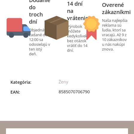
Dodanie
14 dní
Overené
do
na
zákazníkmi
troch
vrátenie
Naša najlepšia
dní
reklama sú
Výrobok
Objednávky
ľudia, ktorí sa
môžete
zadané do
vracajú. Až 9 z
kedykoľvek
12:00 sa
10 zákazníkov
bez otázok
odosielajú v
u nás nakúpi
vrátiť do 14
ten istý
znova.
dní.
deň.
Ženy
Kategória
:
8585070706790
EAN
: