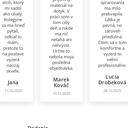
strih, ktorý
spracovania
materiál na
mi sadol
ma milo
dotyk. V
ako uliaty.
prekvapila.
práci som v
Kolegyne
Látka je
tom celý
sa ma hneď
pevná, no
deň a nikde
pýtali,
zároveň
ma nič
odkiaľ to
priedušná.
neťahá ani
mám,
Cítim sa v tom
nehryzie.
pretože to
komfortne a
Určite to
na postave
vyzerá to
nebola moja
vyzerá
veľmi
posledná
naozaj
profesionálne.
objednávka.
skvele.
Lucia
Marek
Jana
Drobeková
Kováč
11.10.2025
28.10.2025
10.11.2025