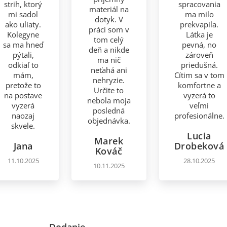
strih, ktorý
spracovania
materiál na
mi sadol
ma milo
dotyk. V
ako uliaty.
prekvapila.
práci som v
Kolegyne
Látka je
tom celý
sa ma hneď
pevná, no
deň a nikde
pýtali,
zároveň
ma nič
odkiaľ to
priedušná.
neťahá ani
mám,
Cítim sa v tom
nehryzie.
pretože to
komfortne a
Určite to
na postave
vyzerá to
nebola moja
vyzerá
veľmi
posledná
naozaj
profesionálne.
objednávka.
skvele.
Lucia
Marek
Jana
Drobeková
Kováč
11.10.2025
28.10.2025
10.11.2025