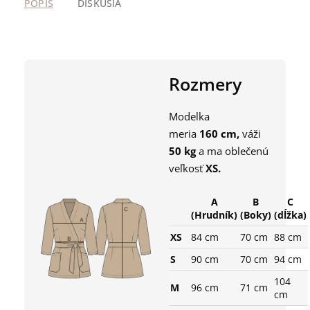
POPIS
DISKUSIA
Rozmery
Modelka
meria
160
cm,
váži
50
kg
a ma oblečenú
veľkosť
XS
.
A
B
C
(Hrudník)
(Boky)
(dĺžka)
XS
84 cm
70 cm
88 cm
S
90 cm
70 cm
94 cm
104
M
96 cm
71 cm
cm