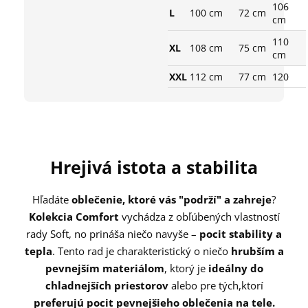
106
L
100 cm
72 cm
cm
110
XL
108 cm
75 cm
cm
XXL
112 cm
77 cm
120
Hrejivá istota a stabilita
Hľadáte
oblečenie, ktoré vás "podrží" a zahreje
?
Kolekcia Comfort
vychádza z obľúbených vlastností
rady Soft, no prináša niečo navyše –
pocit stability a
tepla
. Tento rad je charakteristický o niečo
hrubším a
pevnejším materiálom
, ktorý je
ideálny do
chladnejších priestorov
alebo pre tých,
ktorí
preferujú pocit pevnejšieho oblečenia na tele.