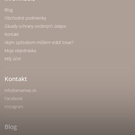
Blog
Obchodné podmienky
Zásady ochrany osobných údajov
Kontakt
Akým spôsobom môžem vrátiť tovar?
Moja objednávka
Môj účet
Kontakt
info
@
amarivas.sk
Facebook
Instagram
Blog