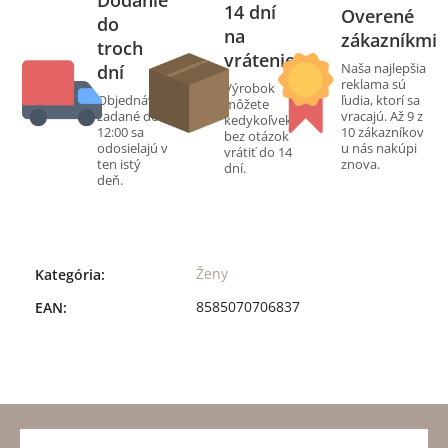
Dodanie
14 dní
Overené
do
na
zákazníkmi
troch
vrátenie
Naša najlepšia
dní
reklama sú
Výrobok
Objednávky
ľudia, ktorí sa
môžete
zadané do
vracajú. Až 9 z
kedykoľvek
12:00 sa
10 zákazníkov
bez otázok
odosielajú v
u nás nakúpi
vrátiť do 14
ten istý
znova.
dní.
deň.
Ženy
Kategória
:
8585070706837
EAN
: