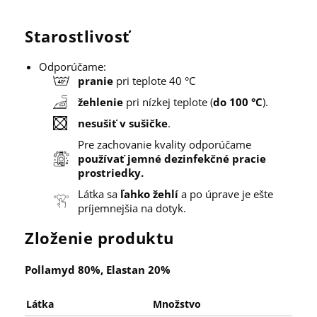
Starostlivosť
Odporúčame:
pranie
pri teplote 40 °C
žehlenie
pri nízkej teplote (
do 100 °C
).
nesušiť v sušičke
.
Pre zachovanie kvality odporúčame
používať jemné dezinfekčné pracie
prostriedky.
Látka sa
ľahko žehlí
a po úprave je ešte
príjemnejšia na dotyk.
Zloženie produktu
Pollamyd 80%, Elastan 20%
Látka
Množstvo