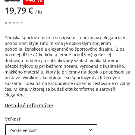
32,99 €
19,79 €
/ ks
Dámska športová mikina so zipsom – nadčasová elegancia v
pohodlnom štýle Táto mikina je dokonalým spojením
pohodlia, ženskosti a elegantného športového dizajnu. Zips
po celej dĺžke až ku krku a jemne predĺžený golier jej
dodávajú moderný a sofistikovaný vzhľad, vďaka ktorému
pôsobí štýlovo aj pri bežnom nosení. Vyrobená z kvalitného,
mäkkého materiálu, ktorý je príjemný na dotyk a prispôsobí sa
postave. Vynikne v kombinácii so športovými aj ležérnymi
kúskami – ideálna na každodenné nosenie, cestovanie či voľný
čas. Mikina, v ktorej sa budeš cítiť komfortne a zároveň
elegantne.
Detailné informácie
Veľkosť