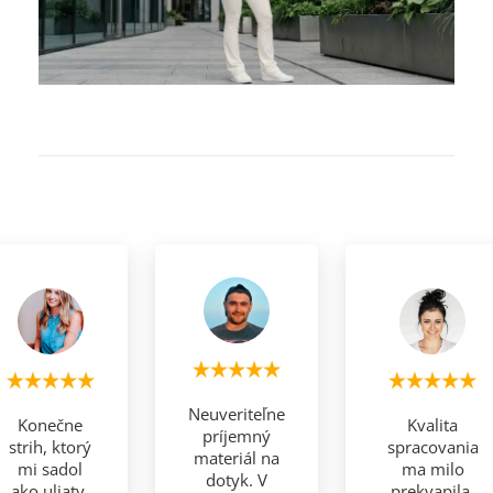
Neuveriteľne
Konečne
Kvalita
príjemný
strih, ktorý
spracovania
materiál na
mi sadol
ma milo
dotyk. V
ako uliaty.
prekvapila.