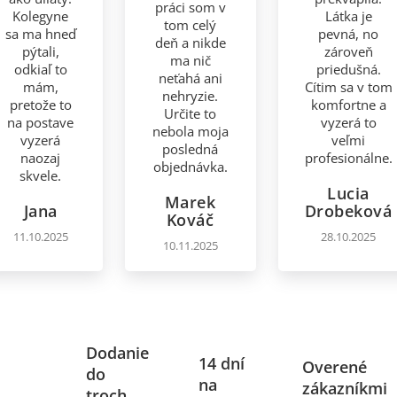
práci som v
Kolegyne
Látka je
tom celý
sa ma hneď
pevná, no
deň a nikde
pýtali,
zároveň
ma nič
odkiaľ to
priedušná.
neťahá ani
mám,
Cítim sa v tom
nehryzie.
pretože to
komfortne a
Určite to
na postave
vyzerá to
nebola moja
vyzerá
veľmi
posledná
naozaj
profesionálne.
objednávka.
skvele.
Lucia
Marek
Jana
Drobeková
Kováč
11.10.2025
28.10.2025
10.11.2025
Dodanie
14 dní
Overené
do
na
zákazníkmi
troch