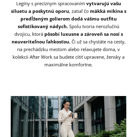
Legíny s precíznym spracovaním
vytvarujú vašu
siluetu a poskytnú oporu
, zatiaľ čo
mäkká mikina s
predĺženým golierom dodá vášmu outfitu
sofistikovaný nádych.
Spolu tvoria nerozlučnú
dvojicu, ktorá
pôsobí luxusne a zároveň sa nosí s
neuveriteľnou ľahkosťou.
Či už sa chystáte na cesty,
na prechádzku mestom alebo relaxujete doma, v
kolekcii After Work sa budete cítiť upravene, žensky a
maximálne komfortne.