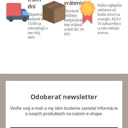
vrátenie
Naša najlepšia
dní
reklama sú
Výrobok
Objednávky
ľudia, ktorí sa
môžete
zadané do
vracajú. Až 9 z
kedykoľvek
12:00 sa
10 zákazníkov
bez otázok
odosielajú v
u nás nakúpi
vrátiť do 14
ten istý
znova.
dní.
deň.
Odoberať newsletter
Vložte svoj e-mail a my Vám budeme zasielať informácie
o nových produktoch na našom e-shope.