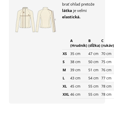
brať ohľad pretože
l
átka
je veľmi
elastická.
A
B
C
(Hrudník)
(dĺžka)
(rukáv)
XS
35 cm
47 cm
70 cm
S
38 cm
50 cm
75 cm
M
39 cm
51 cm
76 cm
L
43 cm
54 cm
77 cm
XL
45 cm
55 cm
78 cm
XXL
46 cm
55 cm
78 cm