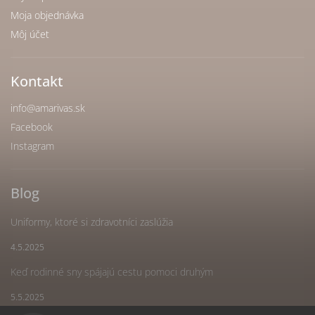
Moja objednávka
Môj účet
Kontakt
info
@
amarivas.sk
Facebook
Instagram
Blog
Uniformy, ktoré si zdravotníci zaslúžia
4.5.2025
Keď rodinné sny spájajú cestu pomoci druhým
5.5.2025