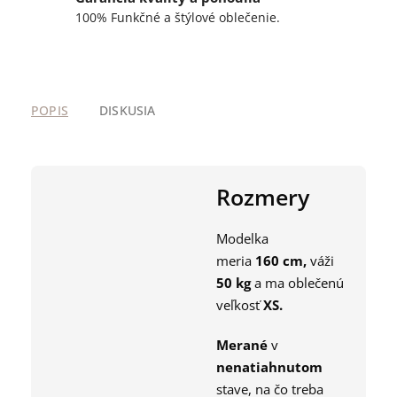
100% Funkčné a štýlové oblečenie.
POPIS
DISKUSIA
Rozmery
Modelka
meria
160
cm,
váži
50
kg
a ma oblečenú
veľkosť
XS
.
Merané
v
nenatiahnutom
stave, na čo treba