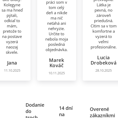
práci som v
Kolegyne
Látka je
tom celý
sa ma hneď
pevná, no
deň a nikde
pýtali,
zároveň
ma nič
odkiaľ to
priedušná.
neťahá ani
mám,
Cítim sa v tom
nehryzie.
pretože to
komfortne a
Určite to
na postave
vyzerá to
nebola moja
vyzerá
veľmi
posledná
naozaj
profesionálne.
objednávka.
skvele.
Lucia
Marek
Jana
Drobeková
Kováč
11.10.2025
28.10.2025
10.11.2025
Dodanie
14 dní
Overené
do
na
zákazníkmi
troch