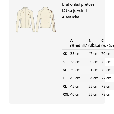
brať ohľad pretože
l
átka
je veľmi
elastická.
A
B
C
(Hrudník)
(dĺžka)
(rukáv)
XS
35 cm
47 cm
70 cm
S
38 cm
50 cm
75 cm
M
39 cm
51 cm
76 cm
L
43 cm
54 cm
77 cm
XL
45 cm
55 cm
78 cm
XXL
46 cm
55 cm
78 cm