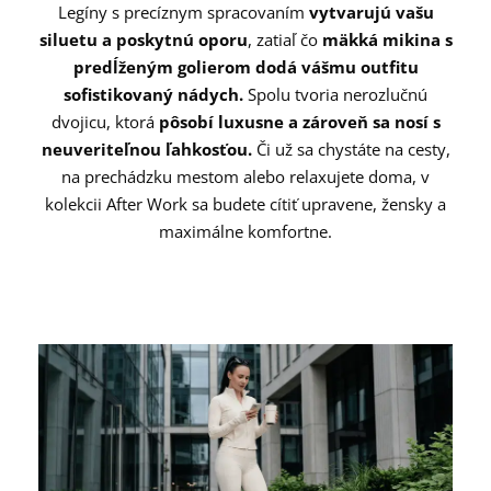
Legíny s precíznym spracovaním
vytvarujú vašu
siluetu a poskytnú oporu
, zatiaľ čo
mäkká mikina s
predĺženým golierom dodá vášmu outfitu
sofistikovaný nádych.
Spolu tvoria nerozlučnú
dvojicu, ktorá
pôsobí luxusne a zároveň sa nosí s
neuveriteľnou ľahkosťou.
Či už sa chystáte na cesty,
na prechádzku mestom alebo relaxujete doma, v
kolekcii After Work sa budete cítiť upravene, žensky a
maximálne komfortne.