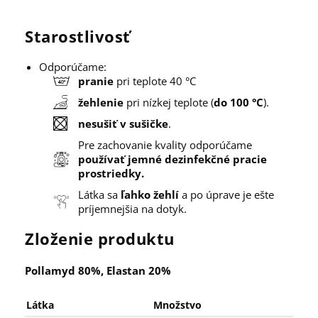
Starostlivosť
Odporúčame:
pranie
pri teplote 40 °C
žehlenie
pri nízkej teplote (
do 100 °C
).
nesušiť v sušičke
.
Pre zachovanie kvality odporúčame
používať jemné dezinfekčné pracie
prostriedky.
Látka sa
ľahko žehlí
a po úprave je ešte
príjemnejšia na dotyk.
Zloženie produktu
Pollamyd 80%, Elastan 20%
Látka
Množstvo