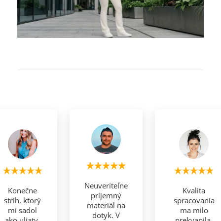
Neuveriteľne
Konečne
Kvalita
príjemný
strih, ktorý
spracovania
materiál na
mi sadol
ma milo
dotyk. V
ako uliaty.
prekvapila.