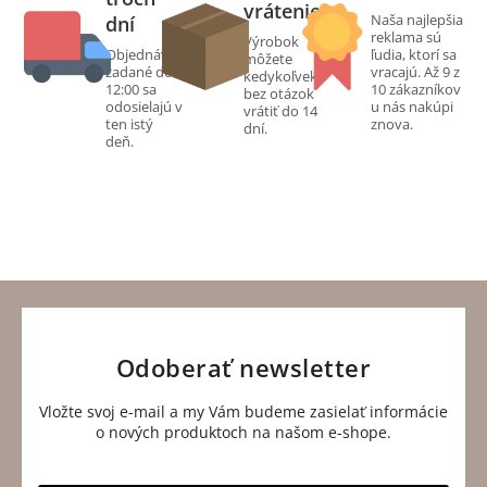
vrátenie
Naša najlepšia
dní
reklama sú
Výrobok
Objednávky
ľudia, ktorí sa
môžete
zadané do
vracajú. Až 9 z
kedykoľvek
12:00 sa
10 zákazníkov
bez otázok
odosielajú v
u nás nakúpi
vrátiť do 14
ten istý
znova.
dní.
deň.
Odoberať newsletter
Vložte svoj e-mail a my Vám budeme zasielať informácie
o nových produktoch na našom e-shope.