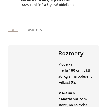
100% Funkčné a štýlové oblečenie.
POPIS
DISKUSIA
Rozmery
Modelka
meria
160
cm,
váži
50
kg
a ma oblečenú
veľkosť
XS
.
Merané
v
nenatiahnutom
stave, na čo treba