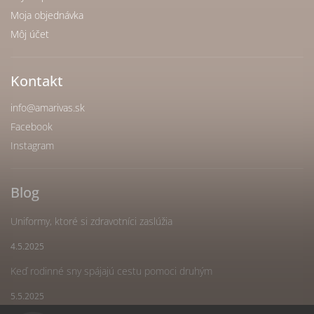
Moja objednávka
Môj účet
Kontakt
info
@
amarivas.sk
Facebook
Instagram
Blog
Uniformy, ktoré si zdravotníci zaslúžia
4.5.2025
Keď rodinné sny spájajú cestu pomoci druhým
5.5.2025