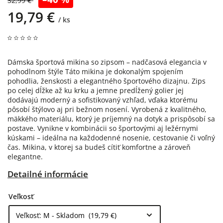
32,99 €
19,79 €
/ ks
Dámska športová mikina so zipsom – nadčasová elegancia v
pohodlnom štýle Táto mikina je dokonalým spojením
pohodlia, ženskosti a elegantného športového dizajnu. Zips
po celej dĺžke až ku krku a jemne predĺžený golier jej
dodávajú moderný a sofistikovaný vzhľad, vďaka ktorému
pôsobí štýlovo aj pri bežnom nosení. Vyrobená z kvalitného,
mäkkého materiálu, ktorý je príjemný na dotyk a prispôsobí sa
postave. Vynikne v kombinácii so športovými aj ležérnymi
kúskami – ideálna na každodenné nosenie, cestovanie či voľný
čas. Mikina, v ktorej sa budeš cítiť komfortne a zároveň
elegantne.
Detailné informácie
Veľkosť